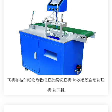
飞机扣挂件纸盒热收缩膜胶袋切膜机 热收缩膜自动封切
机 封口机