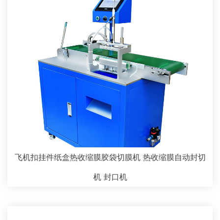
飞机扣挂件纸盒热收缩膜胶袋切膜机 热收缩膜自动封切
机 封口机